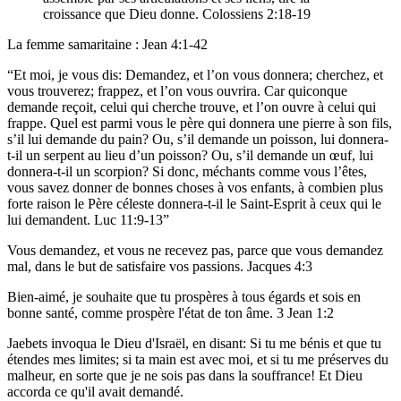
croissance que Dieu donne. Colossiens 2:18-19
La femme samaritaine : Jean 4:1-42
“Et moi, je vous dis: Demandez, et l’on vous donnera; cherchez, et
vous trouverez; frappez, et l’on vous ouvrira. Car quiconque
demande reçoit, celui qui cherche trouve, et l’on ouvre à celui qui
frappe. Quel est parmi vous le père qui donnera une pierre à son fils,
s’il lui demande du pain? Ou, s’il demande un poisson, lui donnera-
t-il un serpent au lieu d’un poisson? Ou, s’il demande un œuf, lui
donnera-t-il un scorpion? Si donc, méchants comme vous l’êtes,
vous savez donner de bonnes choses à vos enfants, à combien plus
forte raison le Père céleste donnera-t-il le Saint-Esprit à ceux qui le
lui demandent. Luc 11:9-13”
Vous demandez, et vous ne recevez pas, parce que vous demandez
mal, dans le but de satisfaire vos passions. Jacques 4:3
Bien-aimé, je souhaite que tu prospères à tous égards et sois en
bonne santé, comme prospère l'état de ton âme. 3 Jean 1:2
Jaebets invoqua le Dieu d'Israël, en disant: Si tu me bénis et que tu
étendes mes limites; si ta main est avec moi, et si tu me préserves du
malheur, en sorte que je ne sois pas dans la souffrance! Et Dieu
accorda ce qu'il avait demandé.